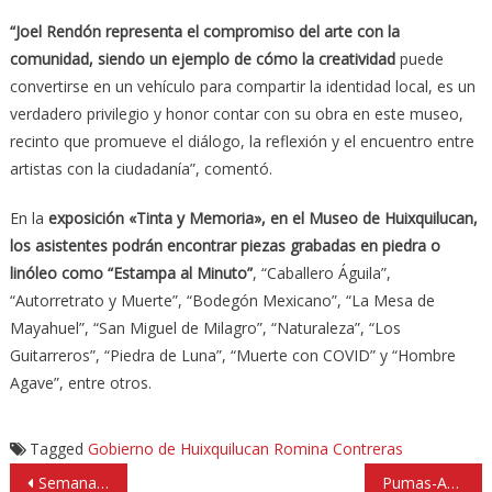
“Joel Rendón representa el compromiso del arte con la
comunidad, siendo un ejemplo de cómo la creatividad
puede
convertirse en un vehículo para compartir la identidad local, es un
verdadero privilegio y honor contar con su obra en este museo,
recinto que promueve el diálogo, la reflexión y el encuentro entre
artistas con la ciudadanía”, comentó.
En la
exposición «Tinta y Memoria», en el Museo de Huixquilucan,
los asistentes podrán encontrar piezas grabadas en piedra o
linóleo como “Estampa al Minuto”
, “Caballero Águila”,
“Autorretrato y Muerte”, “Bodegón Mexicano”, “La Mesa de
Mayahuel”, “San Miguel de Milagro”, “Naturaleza”, “Los
Guitarreros”, “Piedra de Luna”, “Muerte con COVID” y “Hombre
Agave”, entre otros.
Tagged
Gobierno de Huixquilucan
Romina Contreras
Navegación
Semana de festivales, rifas de juguetes, juegos mecánicos por Día del Niño en Atizapán
Pumas-América y Pachuca-Toluca destacan en Cuartos de Final de Liga MX