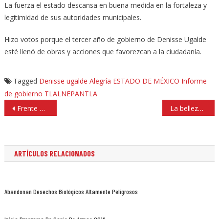
La fuerza el estado descansa en buena medida en la fortaleza y
legitimidad de sus autoridades municipales.
Hizo votos porque el tercer año de gobierno de Denisse Ugalde
esté llenó de obras y acciones que favorezcan a la ciudadanía.
Tagged
Denisse ugalde Alegría
ESTADO DE MÉXICO
Informe
de gobierno
TLALNEPANTLA
Navegación
Frente PAN-PRD-MC acumula más fuerza que otros partidos en Tlalnepantla, afirma Bello Otero
La belleza y cultura de la India, en el parque Esculturas de Cuatitlán Izcalli
de
entradas
ARTÍCULOS RELACIONADOS
Abandonan Desechos Biológicos Altamente Peligrosos