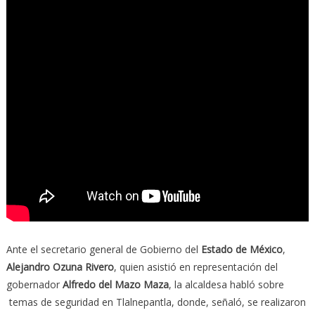
Ante el secretario general de Gobierno del
Estado de México
,
Alejandro Ozuna Rivero
, quien asistió en representación del
gobernador
Alfredo del Mazo Maza
, la alcaldesa habló sobre
temas de seguridad en Tlalnepantla, donde, señaló, se realizaron