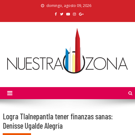
Skip
domingo, agosto 09, 2026
to
content
Nuestra Zona
La Voz de los Colonos
Logra Tlalnepantla tener finanzas sanas:
Denisse Ugalde Alegría