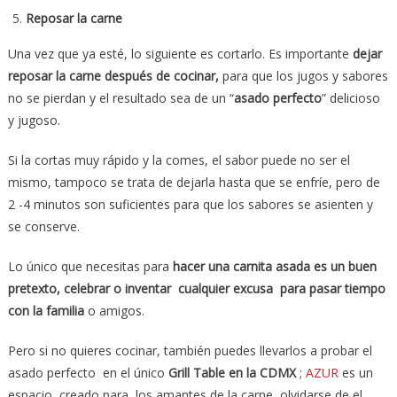
Reposar la carne
Una vez que ya esté, lo siguiente es cortarlo. Es importante
dejar
reposar la carne después de cocinar,
para que los jugos y sabores
no se pierdan y el resultado sea de un “
asado perfecto
” delicioso
y jugoso.
Si la cortas muy rápido y la comes, el sabor puede no ser el
mismo, tampoco se trata de dejarla hasta que se enfríe, pero de
2 -4 minutos son suficientes para que los sabores se asienten y
se conserve.
Lo único que necesitas para
hacer una carnita asada es un buen
pretexto, celebrar o inventar cualquier excusa para pasar tiempo
con la familia
o amigos.
Pero si no quieres cocinar, también puedes llevarlos a probar el
asado perfecto en el único
Grill Table en la CDMX
;
AZUR
es un
espacio creado para los amantes de la carne, olvidarse de el