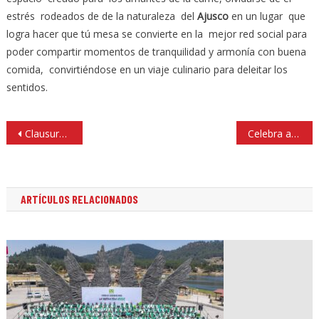
estrés rodeados de de la naturaleza del
Ajusco
en un lugar que
logra hacer que tú mesa se convierte en la mejor red social para
poder compartir momentos de tranquilidad y armonía con buena
comida, convirtiéndose en un viaje culinario para deleitar los
sentidos.
Navegación
Clausuran con éxito Festival Internacional da Vinci
Celebra a papá con estilo; ¿cómo elegir el regalo perfecto?
de
entradas
ARTÍCULOS RELACIONADOS