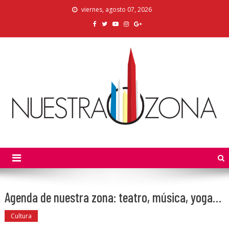
Skip
viernes, agosto 07, 2026
to
content
Nuestra Zona
La Voz de los Colonos
Agenda de nuestra zona: teatro, música, yoga…
Cultura