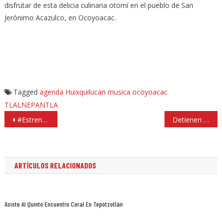
disfrutar de esta delicia culinaria otomí en el pueblo de San
Jerónimo Acazulco, en Ocoyoacac.
Tagged
agenda
Huixquilucan
musica
ocoyoacac
TLALNEPANTLA
Navegación
#Estrenos: «Vive por mí» y «Transformers»
Detienen a 5 policías de Atizapán acusados de secuestro
de
entradas
ARTÍCULOS RELACIONADOS
Asiste Al Quinto Encuentro Coral En Tepotzotlán