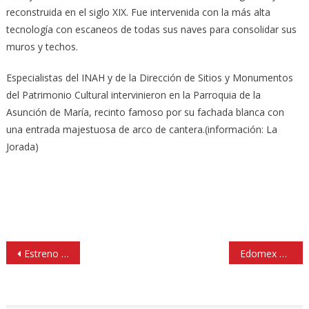
reconstruida en el siglo XIX. Fue intervenida con la más alta
tecnología con escaneos de todas sus naves para consolidar sus
muros y techos.
Especialistas del INAH y de la Dirección de Sitios y Monumentos
del Patrimonio Cultural intervinieron en la Parroquia de la
Asunción de María, recinto famoso por su fachada blanca con
una entrada majestuosa de arco de cantera.(información: La
Jorada)
Navegación
Estreno de cine: Jurassic world: El reino caído
Edomex emplea 15% de los trabajadores de maquiladoras
de
entradas