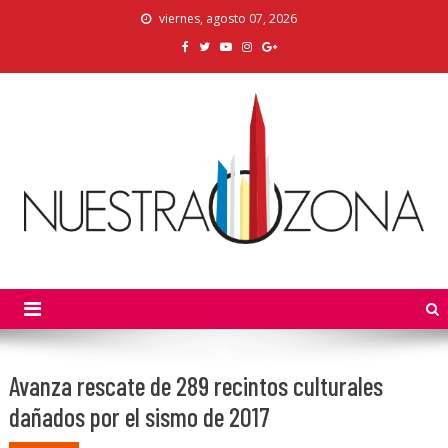
Skip
viernes, agosto 07, 2026
to
content
Nuestra Zona
La Voz de los Colonos
Avanza rescate de 289 recintos culturales
dañados por el sismo de 2017