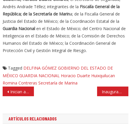
Andrés Andrade Téllez; integrantes de la
Fiscalía General de la
República; de la Secretaría de Marin
a; de la Fiscalía General de
Justicia del Estado de México; de la Coordinación Estatal de la
Guardia Nacional
en el Estado de México; del Centro Nacional de
Inteligencia en el Estado de México; de la Comisión de Derechos
Humanos del Estado de México; la Coordinación General de
Protección Civil y Gestión Integral de Riesgo.
Tagged
DELFINA GÓMEZ
GOBIERNO DEL ESTADO DE
MÉXICO
GUARDIA NACIONAL
Horacio Duarte
Huixquilucan
Romina Contreras
Secretaría de Marina
Navegación
Inician actividad empresarial desde prepa en Atizapán de Zaragoza
Inauguran tres parques para sumar 66 en Huixquilucan
de
entradas
ARTÍCULOS RELACIONADOS