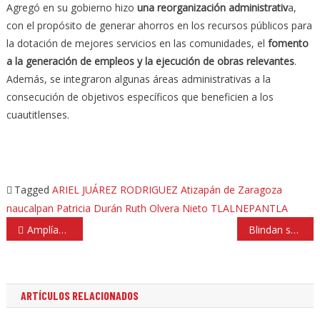
Agregó en su gobierno hizo
una reorganización administrativ
a,
con el propósito de generar ahorros en los recursos públicos para
la dotación de mejores servicios en las comunidades, el
fomento
a la generación de empleos y la ejecución de obras relevantes
.
Además, se integraron algunas áreas administrativas a la
consecución de objetivos específicos que beneficien a los
cuautitlenses.
Tagged
ARIEL JUÁREZ RODRIGUEZ
Atizapán de Zaragoza
naucalpan
Patricia Durán
Ruth Olvera Nieto
TLALNEPANTLA
Navegación
Amplían apertura de restaurantes en febrero hasta las 20 horas
Blindan seguridad en Cuajimalpa y Huixquilucan
de
entradas
ARTÍCULOS RELACIONADOS