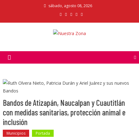
Skip
sábado, agosto 08, 2026
to
content
Nuestra Zona
La Voz de los Colonos
Bandos de Atizapán, Naucalpan y Cuautitlán
con medidas sanitarias, protección animal e
inclusión
Municipios
Portada