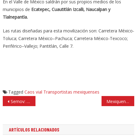
En el Valle de México saldrán por sus propios medios de los
municipios de
Ecatepec, Cuautitlán Izcalli, Naucalpan y
Tlalnepantla.
Las rutas diseñadas para esta movilización son: Carretera México-
Toluca; Carretera México–Pachuca; Carretera México-Texcoco;
Periférico–Vallejo; Pantitlán, Calle 7.
Tagged
Caos vial
Transportistas mexiquenses
Navegación
Semov: modernización del transporte, cuestión de seguridad
Mexiquenses se coronan bicampeonas en hockey sobre pasto
de
entradas
ARTÍCULOS RELACIONADOS