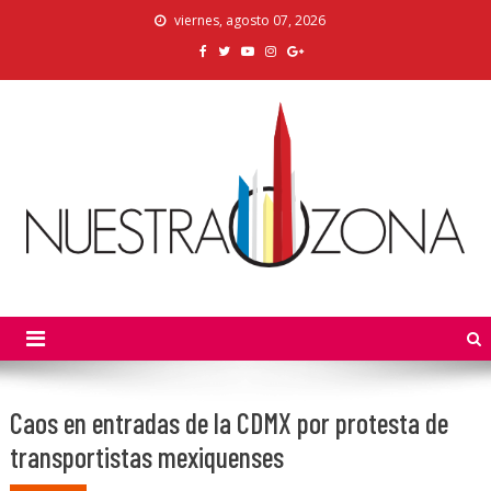
Skip
viernes, agosto 07, 2026
to
content
Nuestra Zona
La Voz de los Colonos
Caos en entradas de la CDMX por protesta de
transportistas mexiquenses