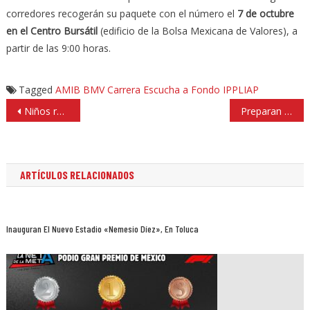
corredores recogerán su paquete con el número el
7 de octubre
en el Centro Bursátil
(edificio de la Bolsa Mexicana de Valores), a
partir de las 9:00 horas.
Tagged
AMIB
BMV
Carrera Escucha a Fondo
IPPLIAP
Navegación
Niños reforzaron inglés y disfrutaron lunada en curso de verano de Huixquilucan
Preparan a servidores públicos de Atizapán para mejorar servicios
de
entradas
ARTÍCULOS RELACIONADOS
Inauguran El Nuevo Estadio «Nemesio Díez», En Toluca