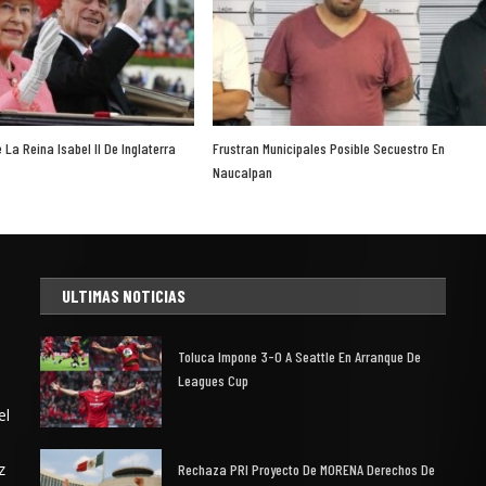
La Reina Isabel II De Inglaterra
Frustran Municipales Posible Secuestro En
Naucalpan
ULTIMAS NOTICIAS
Toluca Impone 3-0 A Seattle En Arranque De
Leagues Cup
el
z
Rechaza PRI Proyecto De MORENA Derechos De