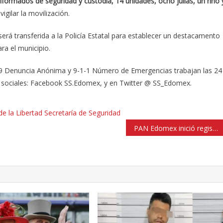
iformados de seguridad y custodia, 14 unidades, ocho julias, un rino 
igilar la movilización.
será transferida a la Policía Estatal para establecer un destacamento
ra el municipio.
089 Denuncia Anónima y 9-1-1 Número de Emergencias trabajan las 24
es sociales: Facebook SS.Edomex, y en Twitter @ SS_Edomex.
e la Libertad
Secretaría de Seguridad
PAN Edomex inició registro de candidatos para alcaldías