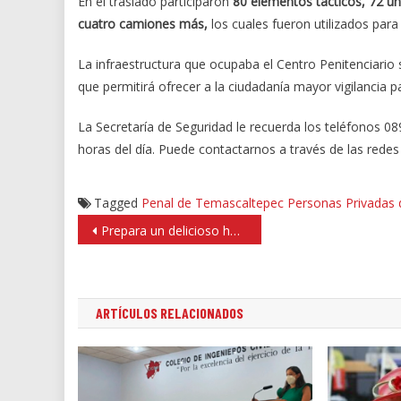
En el traslado participaron
80 elementos tácticos, 72 un
cuatro camiones más,
los cuales fueron utilizados para v
La infraestructura que ocupaba el Centro Penitenciario 
que permitirá ofrecer a la ciudadanía mayor vigilancia pa
La Secretaría de Seguridad le recuerda los teléfonos 
horas del día. Puede contactarnos a través de las red
Tagged
Penal de Temascaltepec
Personas Privadas d
Navegación
Prepara un delicioso helado de té matcha o keto de chocolate
de
entradas
ARTÍCULOS RELACIONADOS