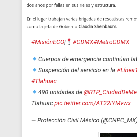
dos años por fallas en sus rieles y estructura.
En el lugar trabajan varias brigadas de rescatistas re
como la jefa de Gobierno
Claudia Sheinbaum.
#MisiónECO
|
#CDMX
#MetroCDMX
Cuerpos de emergencia continúan lab
Suspención del servicio en la
#Línea
#Tlahuac
490 unidades de
@RTP_CiudadDeMe
Tlahuac
pic.twitter.com/AT22iYMvwx
— Protección Civil México (@CNPC_MX