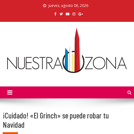
Skip
jueves, agosto 06, 2026
to
content
Nuestra Zona
La Voz de los Colonos
¡Cuidado! «El Grinch» se puede robar tu
Navidad