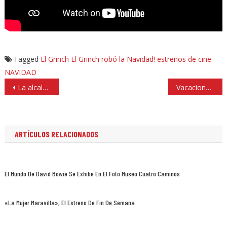
Tagged
El Grinch
El Grinch robó la Navidad!
estrenos de cine
NAVIDAD
Navegación
La alcaldía de Miguel Hidalgo y Huixquilucan acuerdan trabajar coordinadamente
Vacacionar es tan vital como dormir
de
entradas
ARTÍCULOS RELACIONADOS
El Mundo De David Bowie Se Exhibe En El Foto Museo Cuatro Caminos
«La Mujer Maravilla», El Estreno De Fin De Semana