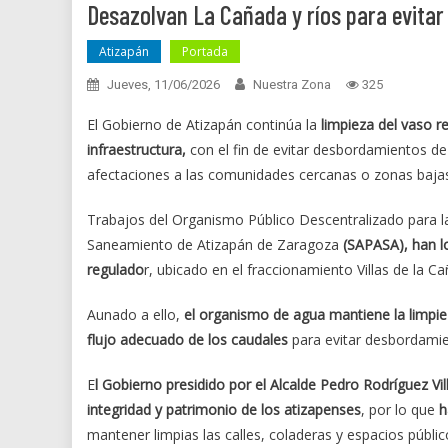
Desazolvan La Cañada y ríos para evita
Atizapán
Portada
Jueves, 11/06/2026
Nuestra Zona
325
El Gobierno de Atizapán continúa la
limpieza del vaso re
infraestructura,
con el fin de evitar desbordamientos de 
afectaciones a las comunidades cercanas o zonas bajas
Trabajos del Organismo Público Descentralizado para la 
Saneamiento de Atizapán de Zaragoza
(SAPASA), han l
regulado
r, ubicado en el fraccionamiento Villas de la 
Aunado a ello,
el organismo de agua mantiene la limpiez
flujo adecuado de los caudales
para evitar desbordamie
E
l Gobierno presidido por el Alcalde Pedro Rodríguez Vil
integridad y patrimonio de los atizapenses
, por lo que
h
mantener limpias las calles, coladeras y espacios públic