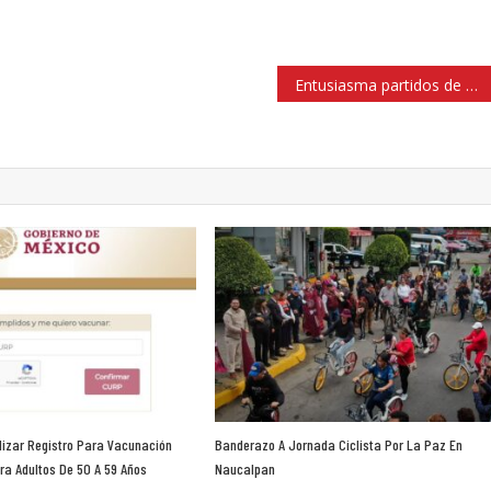
Entusiasma partidos de Mundial y cultura en Pirámide de Tenayuca, Tlalnepantla
izar Registro Para Vacunación
Banderazo A Jornada Ciclista Por La Paz En
ra Adultos De 50 A 59 Años
Naucalpan