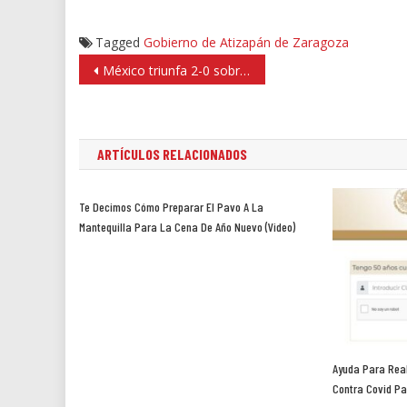
Tagged
Gobierno de Atizapán de Zaragoza
Navegación
México triunfa 2-0 sobre Sudáfrica en partido inaugural de la Copa del Mundo 2026
de
entradas
ARTÍCULOS RELACIONADOS
Te Decimos Cómo Preparar El Pavo A La
Mantequilla Para La Cena De Año Nuevo (video)
Ayuda Para Real
Contra Covid Pa