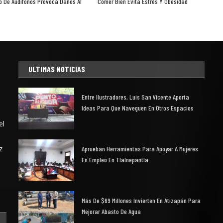
 De Audífonos Provoca Daños Al
Comer Bien Evita Estrés Y Obesidad
ULTIMAS NOTICIAS
Entre Ilustradores, Luis San Vicente Aporta
Ideas Para Que Naveguen En Otros Espacios
el
z
Aprueban Herramientas Para Apoyar A Mujeres
En Empleo En Tlalnepantla
Más De $69 Millones Invierten En Atizapán Para
Mejorar Abasto De Agua