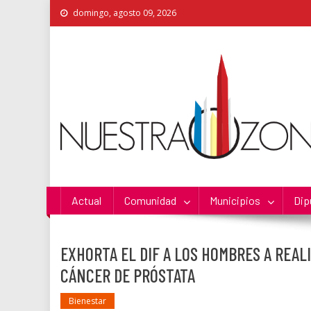
Skip
domingo, agosto 09, 2026
to
content
Nuestra Zona
La Voz de los Colonos
Actual
Comunidad
Municipios
Dip
EXHORTA EL DIF A LOS HOMBRES A REA
CÁNCER DE PRÓSTATA
Bienestar