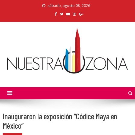
Skip
sábado, agosto 08, 2026
to
content
Nuestra Zona
La Voz de los Colonos
Inauguraron la exposición “Códice Maya en
México”