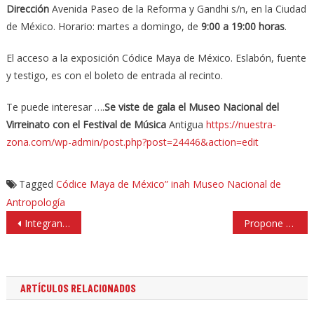
Dirección
Avenida Paseo de la Reforma y Gandhi s/n, en la Ciudad
de México. Horario: martes a domingo, de
9:00 a 19:00 horas
.
El acceso a la exposición Códice Maya de México. Eslabón, fuente
y testigo, es con el boleto de entrada al recinto.
Te puede interesar ….
Se viste de gala el Museo Nacional del
Virreinato con el Festival de Música
Antigua
https://nuestra-
zona.com/wp-admin/post.php?post=24446&action=edit
Tagged
Códice Maya de México”
inah
Museo Nacional de
Antropología
Navegación
Integran 40 organizaciones Consejo Coordinador Empresarial Estado de México
Propone PRD reformas para establecer matrimonio igualitario en el Edomex
de
entradas
ARTÍCULOS RELACIONADOS