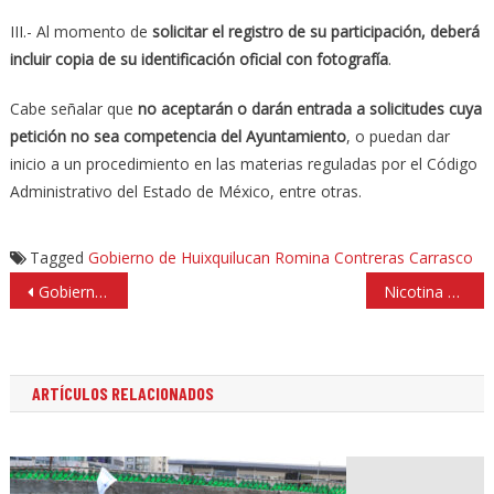
III.- Al momento de
solicitar el registro de su participación, deberá
incluir copia de su identificación oficial con fotografía
.
Cabe señalar que
no aceptarán o darán entrada a solicitudes cuya
petición no sea competencia del Ayuntamiento
, o puedan dar
inicio a un procedimiento en las materias reguladas por el Código
Administrativo del Estado de México, entre otras.
Tagged
Gobierno de Huixquilucan
Romina Contreras Carrasco
Navegación
Gobierno de Naucalpan impulsa emprendimiento
Nicotina del tabaco, más adictiva que la cocaína y la heroína
de
entradas
ARTÍCULOS RELACIONADOS