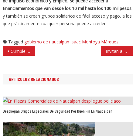
de Impulso Económico y Empleo, se puede acceder a
financiamientos que van desde los 10 mil hasta los 100 mil pesos
y también se crean grupos solidarios de fácil acceso y pago, a los
que prácticamente cualquier persona puede acceder.
Tagged
gobierno de naucalpan
Isaac Montoya Márquez
Navegación
Cumple alcalde Pedro Rodríguez con rehabilitar deportivos
Invitan a proponer mejoras para comunidades en Cabildo de Huixquilucan
de
entradas
ARTÍCULOS RELACIONADOS
Despliegan Grupos Especiales De Seguridad Por Buen Fin En Naucalpan