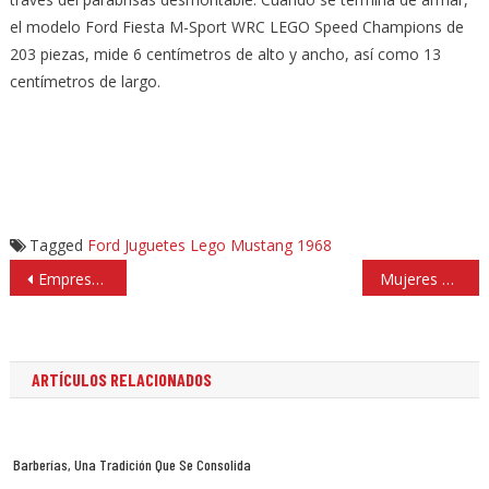
el modelo Ford Fiesta M-Sport WRC
LEGO
Speed Champions de
203 piezas, mide 6 centímetros de alto y ancho, así como 13
centímetros de largo.
Tagged
Ford
Juguetes
Lego
Mustang 1968
Navegación
Empresarios piden atacar delincuencia en fraccionamientos de dos municipios
Mujeres de paz y Denisse Ugalde exponen temas sobre seguridad
de
entradas
ARTÍCULOS RELACIONADOS
Barberías, Una Tradición Que Se Consolida