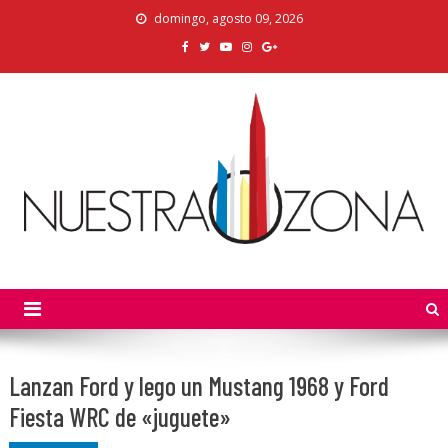
Skip
domingo, agosto 09, 2026
to
content
Nuestra Zona
La Voz de los Colonos
Lanzan Ford y lego un Mustang 1968 y Ford
Fiesta WRC de «juguete»