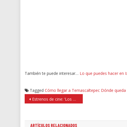
También te puede interesar…
Lo que puedes hacer en Ix
Tagged
Cómo llegar a Temascaltepec
Dónde queda 
Navegación
Estrenos de cine: ‘Los extraños: cacería nocturna’
de
entradas
ARTÍCULOS RELACIONADOS