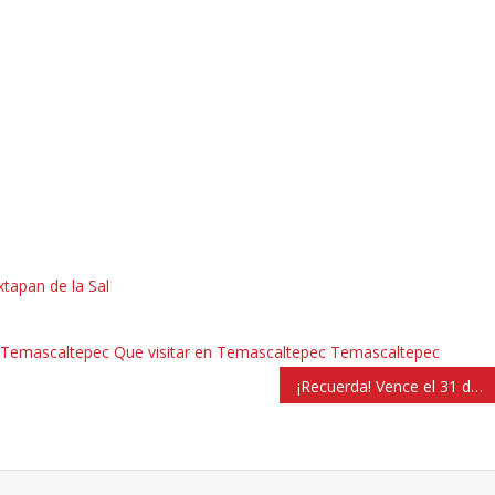
tapan de la Sal
Temascaltepec
Que visitar en Temascaltepec
Temascaltepec
¡Recuerda! Vence el 31 de mayo el pago de tenencia 2018