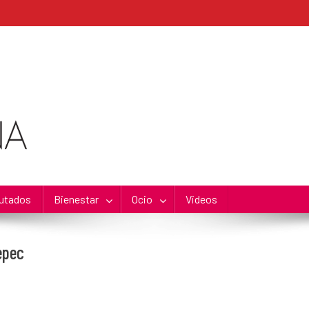
utados
Bienestar
Ocio
Videos
epec