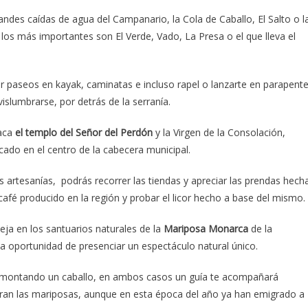
ndes caídas de agua del Campanario, la Cola de Caballo, El Salto o l
, los más importantes son El Verde, Vado, La Presa o el que lleva el
ar paseos en kayak, caminatas e incluso rapel o lanzarte en parapent
islumbrarse, por detrás de la serranía.
aca
el templo del Señor del Perdón
y la Virgen de la Consolación,
icado en el centro de la cabecera municipal.
as artesanías, podrás recorrer las tiendas y apreciar las prendas hech
fé producido en la región y probar el licor hecho a base del mismo.
leja en los santuarios naturales de la
Mariposa Monarca
de la
la oportunidad de presenciar un espectáculo natural único.
ie o montando un caballo, en ambos casos un guía te acompañará
tran las mariposas, aunque en esta época del año ya han emigrado a