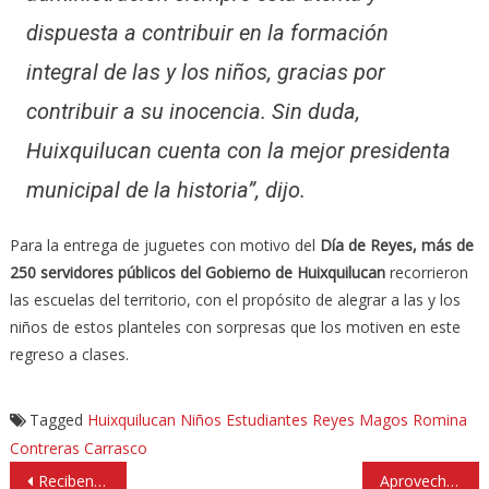
dispuesta a contribuir en la formación
integral de las y los niños, gracias por
contribuir a su inocencia. Sin duda,
Huixquilucan cuenta con la mejor presidenta
municipal de la historia”, dijo.
Para la entrega de juguetes con motivo del
Día de Reyes, más de
250 servidores públicos del Gobierno de Huixquilucan
recorrieron
las escuelas del territorio, con el propósito de alegrar a las y los
niños de estos planteles con sorpresas que los motiven en este
regreso a clases.
Tagged
Huixquilucan
Niños Estudiantes
Reyes Magos
Romina
Contreras Carrasco
Navegación
Reciben más 70% de vehículos chatarra y hay 100 perdidos en Tlalnepantla
Aprovecha en Naucalpan descuentos y bonificación en pago predial y agua