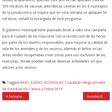
300 mil dosis de vacunas antirrábicas caninas en los 8 municipios
de la jurisdicción y se espera que en esta semana se apliquen 50
mil dosis, señaló la encargada de este programa.
El gobierno municipal tiene planeado llevar a cabo una campaña
para el cuidado de las mascotas con la recolección de las heces
por parte de los dueños responsables, para mejorar la calidad de
vida de los animales y de los vecinos, además el definir en las
áreas verdes recuperadas crear zonas para uso exclusivo de las
mascotas, donde puedan realizar diversas actividades sin que
afecten a los vecinos.
Tagged
ARIEL JUÁREZ RODRIGUEZ
Cuautitlán
Mega Jornada
de Esterilización Canina y Felina 2019
Navegación
Semana Nacional de Vacunación Antirrábica canina y felina
Inundación en Hospital Regional General de Ecatepec y en Plaza Aragón
de
entradas