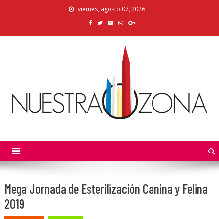
Skip
viernes, agosto 07, 2026
to
content
Nuestra Zona
La Voz de los Colonos
Mega Jornada de Esterilización Canina y Felina
2019