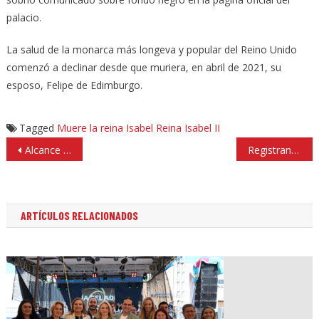
palacio.
La salud de la monarca más longeva y popular del Reino Unido
comenzó a declinar desde que muriera, en abril de 2021, su
esposo, Felipe de Edimburgo.
Tagged
Muere la reina Isabel
Reina Isabel II
Navegación
Alcance entre mexibuses deja 26 heridos en Ecatepec
Registran balacera, robo y fuga de combustible en Tlalnepantla
de
entradas
ARTÍCULOS RELACIONADOS