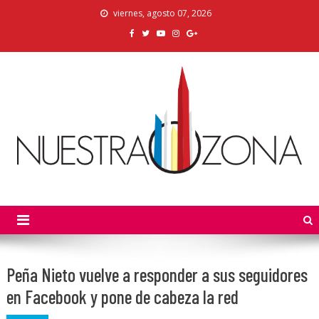
Skip
viernes, agosto 07, 2026
to
content
Nuestra Zona
La Voz de los Colonos
Peña Nieto vuelve a responder a sus seguidores
en Facebook y pone de cabeza la red