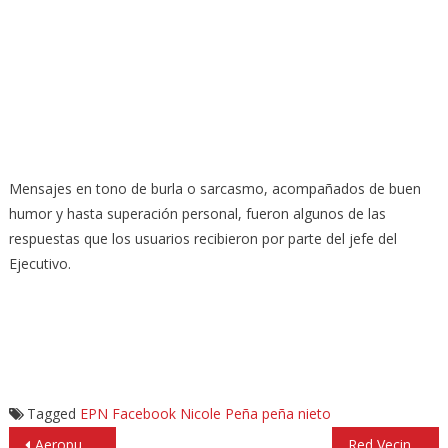
Mensajes en tono de burla o sarcasmo, acompañados de buen
humor y hasta superación personal, fueron algunos de las
respuestas que los usuarios recibieron por parte del jefe del
Ejecutivo.
Tagged
EPN
Facebook
Nicole Peña
peña nieto
Navegación
Aeropuerto de Toluca alerta sobre fraude cometido en su nombre
Red Vecinal de Seguridad inicia en 74 colonias de Tlalnepantla