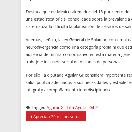
Destaca que en México alrededor del 15 por ciento de l
una estadística oficial consolidada sobre la prevalencia
sistematizada dificulta la planeación de servicios de sal
Además, señala, la ley
General de Salud
no contempla ac
neurodivergencia como una categoría propia ni que estruc
ausencia de un marco normativo en esta materia genera 
trabajo e inclusión social de millones de personas.
Por ello, la diputada Aguilar Gil considera importante 
salud pública adecuados a sus necesidades y establece
integral y acompañamiento interdisciplinario.
Tagged
Aguilar Gil
Lilia Aguilar Gil
PT
Navegación
Aprecian 20 mil personas exhibición de autos clásicos y coleccion en Huixquilucan
de
entradas