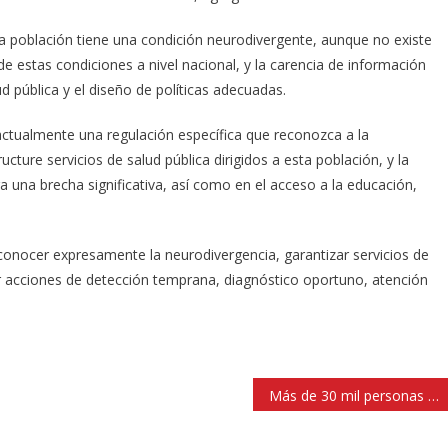
a población tiene una condición neurodivergente, aunque no existe
 de estas condiciones a nivel nacional, y la carencia de información
ud pública y el diseño de políticas adecuadas.
tualmente una regulación específica que reconozca a la
ture servicios de salud pública dirigidos a esta población, y la
una brecha significativa, así como en el acceso a la educación,
reconocer expresamente la neurodivergencia, garantizar servicios de
r acciones de detección temprana, diagnóstico oportuno, atención
Más de 30 mil personas festejaron el Día del Niño en Huixquilucan