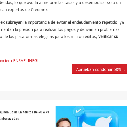
r deudas, lo que ayuda a mejorar las tasas y a desembolsar solo un
ndican expertos de Credmex.
ex subrayan la importancia de evitar el endeudamiento repetido
, ya
entan la presión para realizar los pagos y derivan en problemas
 de las plataformas elegidas para los microcréditos,
verificar su
anciera
ENSAFI
INEGI
Aprueban condonar 50% en multas de deuda de predial en Atizapán
gunda Dosis En Adultos De 40 A 49
 Embarazadas