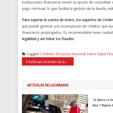
instituciones financieras tienen la opción de consolida
pago mensual, lo que facilita la gestión de la deuda, i
Para superar la cuesta de enero, los expertos de Credm
que puede generar una acumulación de créditos que aum
financieros prolongados. Es recomendable tener cuidado
legalidad y así evitar los fraudes
.
Tagged
Credmex
Encuesta Nacional sobre Salud Fin
Navegación
Sofocan incendio en bodega irregular de desechos en Ecatepec
de
entradas
ARTÍCULOS RELACIONADOS
Se Aplica La Se
Años Y Mujeres