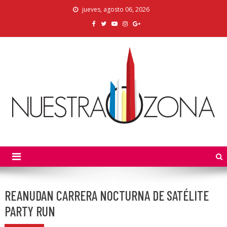
Skip
jueves, agosto 06, 2026
to
content
Nuestra Zona
La Voz de los Colonos
REANUDAN CARRERA NOCTURNA DE SATÉLITE
PARTY RUN