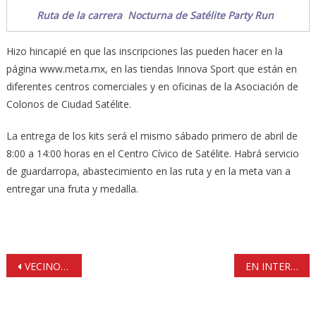
Ruta de la carrera Nocturna de Satélite Party Run
Hizo hincapié en que las inscripciones las pueden hacer en la
página www.meta.mx, en las tiendas Innova Sport que están en
diferentes centros comerciales y en oficinas de la Asociación de
Colonos de Ciudad Satélite.
La entrega de los kits será el mismo sábado primero de abril de
8:00 a 14:00 horas en el Centro Cívico de Satélite. Habrá servicio
de guardarropa, abastecimiento en las ruta y en la meta van a
entregar una fruta y medalla.
Navegación
VECINOS DE LA FLORIDA INCONFORMES POR TALA DE ÁRBOLES
EN INTERLOMAS HARÁN DOS OBRAS PARA MITIGAR EL TRÁFICO VIAL
de
entradas