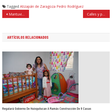
Tagged
Atizapán de Zaragoza
Pedro Rodríguez
Navegación
Mantuvieron baja delincuencia en Huixquilucan por más de 22 mil acciones
Calles y pozos de agua inaugura Moya en 4 comunidades de Naucalpan
de
entradas
ARTÍCULOS RELACIONADOS
Regalará Gobierno De Huixquilucan A Mamás Construcción De 8 Casas