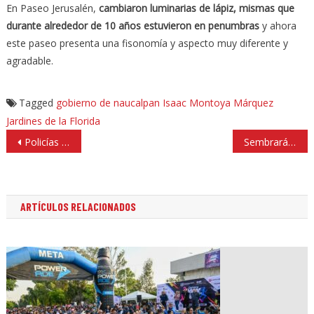
En Paseo Jerusalén,
cambiaron luminarias de lápiz, mismas que
durante alrededor de 10 años estuvieron en penumbras
y ahora
este paseo presenta una fisonomía y aspecto muy diferente y
agradable.
Tagged
gobierno de naucalpan
Isaac Montoya Márquez
Jardines de la Florida
Navegación
Policías de Atizapán de Zaragoza reciben estímulos de alcalde Pedro Rodríguez
Sembrarán 30 mil árboles en Huixquilucan
de
entradas
ARTÍCULOS RELACIONADOS