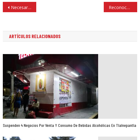
Navegación
Necesario promover la cultura de la donación, trasplante de órganos y tejidos: Enrique Vargas
Reconocen en Atizapán a Escuelas Socialmente Responsables
de
entradas
ARTÍCULOS RELACIONADOS
Suspenden 4 Negocios Por Venta Y Consumo De Bebidas Alcohólicas En Tlalnepantla