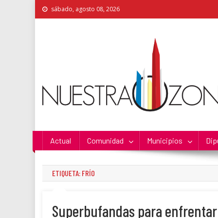
Skip
sábado, agosto 08, 2026
to
content
Nuestra Zona
La Voz de los Colonos
Actual
Comunidad
Municipios
Dip
ETIQUETA:
FRÍO
Superbufandas para enfrentar 