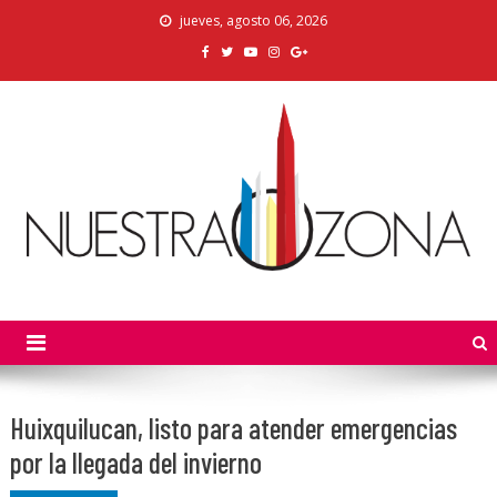
Skip
jueves, agosto 06, 2026
to
content
Nuestra Zona
La Voz de los Colonos
Huixquilucan, listo para atender emergencias
por la llegada del invierno