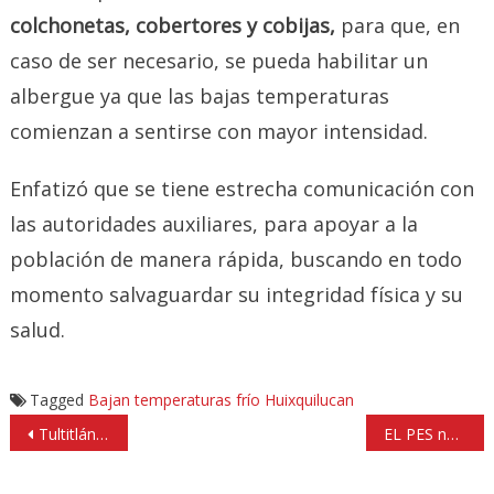
colchonetas, cobertores y cobijas,
para que, en
caso de ser necesario, se pueda habilitar un
albergue ya que las bajas temperaturas
comienzan a sentirse con mayor intensidad.
Enfatizó que se tiene estrecha comunicación con
las autoridades auxiliares, para apoyar a la
población de manera rápida, buscando en todo
momento salvaguardar su integridad física y su
salud.
Tagged
Bajan temperaturas
frío
Huixquilucan
Navegación
Tultitlán, Tecámac y Valle de Chalco salen de la lista de 50 municipios más peligrosos: Osorio Chong
EL PES no va en alianza con el PRI para el proceso electoral en Huixquilucan
de
entradas