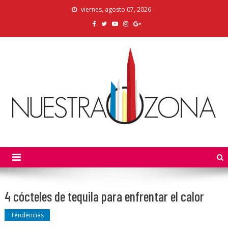
Skip
viernes, agosto 07, 2026
to
content
Nuestra Zona
La Voz de los Colonos
4 cócteles de tequila para enfrentar el calor
Tendencias