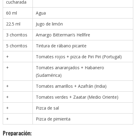
cucharada
60
ml
Agua
22.5
ml
Jugo de limón
3
chorritos
Amargo Bitterman’s Hellfire
5
chorritos
Tintura de rábano picante
+
Tomates rojos + pizca de Piri Piri (Portugal)
+
Tomates anaranjados + Habanero
(Sudamérica)
+
Tomates amarillos + Azafrán (India)
+
Tomates verdes + Zaatar (Medio Oriente)
+
Pizca de sal
+
Pizca de pimienta
Preparación: