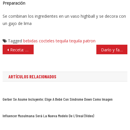
Preparación
Se combinan los ingredientes en un vaso highball y se decora con
un gajo de lima
Tagged
bebidas
cocteles
tequila
tequila patron
Navegación
Receta: hamburguesas de portobello
Darío y familia invitan a la 5A Carrera 5K en Satélite
de
entradas
ARTÍCULOS RELACIONADOS
Gerber Se Asume Incluyente; Elige A Bebé Con Síndrome Down Como Imagen
Influencer Musulmana Será La Nueva Modelo De L’Oreal (Video)