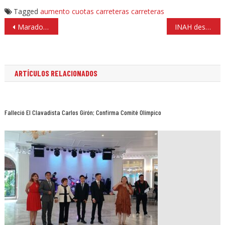
Tagged
aumento cuotas carreteras
carreteras
Navegación
Maradona y su extravagante forma de beber
INAH descubre el verdadero «zócalo» de la CDMX #Video
de
entradas
ARTÍCULOS RELACIONADOS
Falleció El Clavadista Carlos Girón; Confirma Comité Olímpico