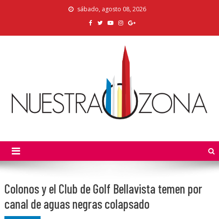
Skip
sábado, agosto 08, 2026
to
content
Nuestra Zona
La Voz de los Colonos
Colonos y el Club de Golf Bellavista temen por
canal de aguas negras colapsado