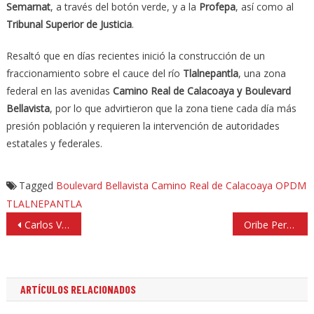
Semarnat
, a través del botón verde, y a la
Profepa
, así como al
Tribunal Superior de Justicia
.
Resaltó que en días recientes inició la construcción de un
fraccionamiento sobre el cauce del río
Tlalnepantla
, una zona
federal en las avenidas
Camino Real de Calacoaya y Boulevard
Bellavista
, por lo que advirtieron que la zona tiene cada día más
presión población y requieren la intervención de autoridades
estatales y federales.
Tagged
Boulevard Bellavista
Camino Real de Calacoaya
OPDM
TLALNEPANTLA
Navegación
Carlos Vela desprecia a Chivas y se queda en el futbol estadounidense
Oribe Peralta podría ser la pesadilla de la Máquina Celeste
de
entradas
ARTÍCULOS RELACIONADOS