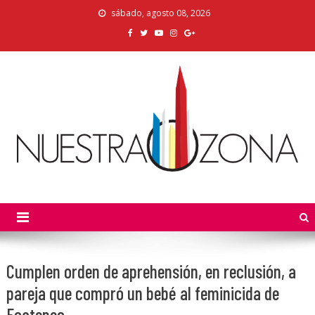
Skip
sábado, agosto 08, 2026
to
content
Nuestra Zona
La Voz de los Colonos
Cumplen orden de aprehensión, en reclusión, a
pareja que compró un bebé al feminicida de
Ecatepec