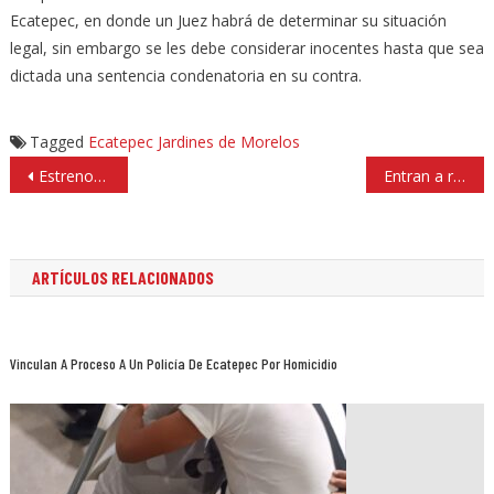
Ecatepec, en donde un Juez habrá de determinar su situación
legal, sin embargo se les debe considerar inocentes hasta que sea
dictada una sentencia condenatoria en su contra.
Tagged
Ecatepec
Jardines de Morelos
Navegación
Estrenos de cine: «Te juro que yo no fui»
Entran a robar en Walmart La Cúspide, y huyen tras bronca campal
de
entradas
ARTÍCULOS RELACIONADOS
Vinculan A Proceso A Un Policía De Ecatepec Por Homicidio