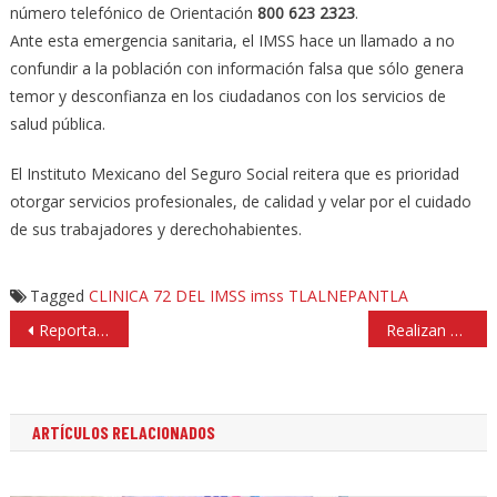
número telefónico de Orientación
800 623 2323
.
Ante esta emergencia sanitaria, el IMSS hace un llamado a no
confundir a la población con información falsa que sólo genera
temor y desconfianza en los ciudadanos con los servicios de
salud pública.
El Instituto Mexicano del Seguro Social reitera que es prioridad
otorgar servicios profesionales, de calidad y velar por el cuidado
de sus trabajadores y derechohabientes.
Tagged
CLINICA 72 DEL IMSS
imss
TLALNEPANTLA
Navegación
Reporta gobierno de Coacaldo cuatro casos confirmados de COVID-19
Realizan operativo de sanitización en Naucalpan y alcaldía Miguel Hidalgo
de
entradas
ARTÍCULOS RELACIONADOS