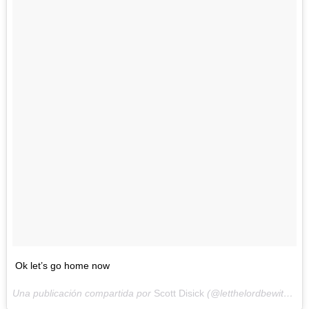
Ok let’s go home now
Una publicación compartida por
Scott Disick
(@letthelordbewithyou) el