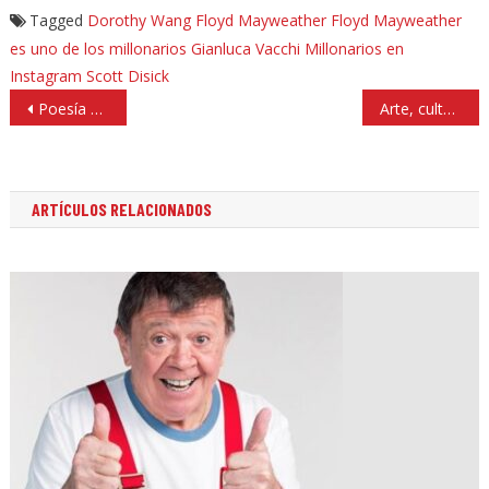
Tagged
Dorothy Wang
Floyd Mayweather
Floyd Mayweather
es uno de los millonarios
Gianluca Vacchi
Millonarios en
Instagram
Scott Disick
Navegación
Poesía y música para el sí de Cristina Pacheco al busto de José Emilio en Tlalnepantla
Arte, cultura y charlas en Izcalli para encausar a jóvenes y evitar la violencia en el noviazgo
de
entradas
ARTÍCULOS RELACIONADOS