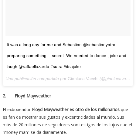
It was a long day for me and Sebastian @sebastianyatra
preparing something …secret. We needed to dance , joke and
laugh @raffaellazardo #sutra #itsajoke
Una publicación compartida por
Gianluca Vacchi
(@gianlucavacchi) el
2. Floyd Mayweather
El exboxeador
Floyd Mayweather es otro de los millonarios
que
es fan de mostrar sus gustos y excentricidades al mundo. Sus
más de 20 millones de seguidores son testigos de los lujos que el
“money man” se da diariamente.