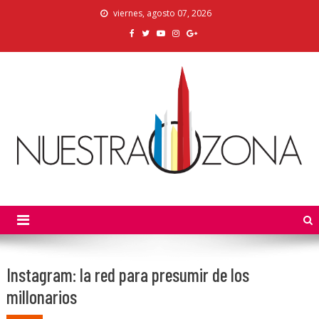
Skip
viernes, agosto 07, 2026
to
content
Nuestra Zona
La Voz de los Colonos
Instagram: la red para presumir de los
millonarios