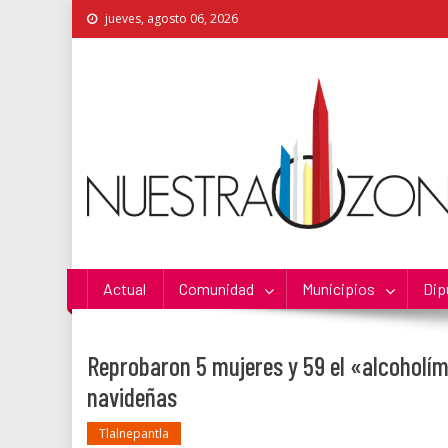
Skip
jueves, agosto 06, 2026
to
content
Nuestra Zona
La Voz de los Colonos
Actual
Comunidad
Municipios
Dip
Reprobaron 5 mujeres y 59 el «alcoholím
navideñas
Tlalnepantla