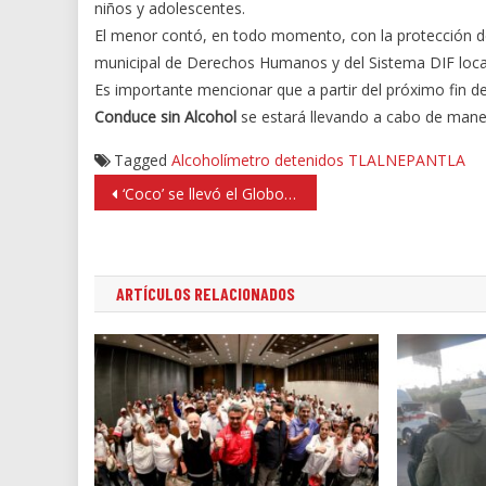
niños y adolescentes.
El menor contó, en todo momento, con la protección de 
municipal de Derechos Humanos y del Sistema DIF local 
Es importante mencionar que a partir del próximo fin 
Conduce sin Alcohol
se estará llevando a cabo de maner
Tagged
Alcoholímetro
detenidos
TLALNEPANTLA
Navegación
‘Coco’ se llevó el Globo de Oro como Mejor Película Animada
de
entradas
ARTÍCULOS RELACIONADOS