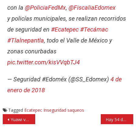
con la
@PoliciaFedMx
,
@FiscaliaEdomex
y policías municipales, se realizan recorridos
de seguridad en
#Ecatepec
#Tecámac
#Tlalnepantla
, todo el Valle de México y
zonas conurbadas
pic.twitter.com/kisVVqbTJ4
— Seguridad #Edoméx (@SS_Edomex)
4 de
enero de 2018
Tagged
Ecatepec
Inseguridad
saqueos
Navegación
Yuawi va por segundo video de ‘Movimiento naranja’; ya es famoso hasta en el ‘antro’
Hay 54 detenidos por saqueos a tienda departamental de Zumpango
de
entradas