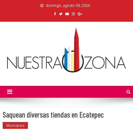
Skip
domingo, agosto 09, 2026
to
content
Nuestra Zona
La Voz de los Colonos
Saquean diversas tiendas en Ecatepec
Municipios