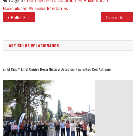
Tagged
Costo del metro cuadrado en Huixquilucan
Huixquilucan
Plusvalia Interlomas
Navegación
Ballet Folclórico del Estado de México regresa a Bellas Artes
Cierre de Periférico Norte, por la avería de un gato hidráulico
de
entradas
ARTÍCULOS RELACIONADOS
En El Cris Y En El Centro Rosa Mística Detectan Pacientes Con Autismo