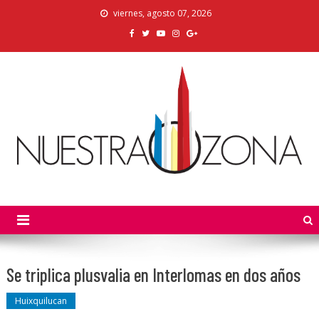
Skip
viernes, agosto 07, 2026
to
content
Nuestra Zona
La Voz de los Colonos
Se triplica plusvalia en Interlomas en dos años
Huixquilucan