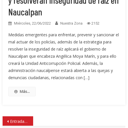
y resolverán inseguridad de raíz en
Naucalpan
Miércoles, 22/06/2022
Nuestra Zona
2152
Medidas emergentes para enfrentar, prevenir y sancionar el
mal actuar de los policías, además de la estrategia para
resolver la inseguridad de raíz aplicará el gobierno de
Naucalpan que encabeza Angélica Moya Marín, y para ello
creará la Unidad Anticorrupción Policial. Además, la
administración naucalpense estará abierta a las quejas y
denuncias ciudadanas, relacionadas con […]
Más...
Navegación
Entradas anteriores
de