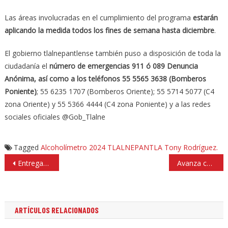
Las áreas involucradas en el cumplimiento del programa
estarán
aplicando la medida todos los fines de semana hasta diciembre
.
El gobierno tlalnepantlense también puso a disposición de toda la
ciudadanía el
número de emergencias 911 ó 089 Denuncia
Anónima, así como a los teléfonos 55 5565 3638 (Bomberos
Poniente)
; 55 6235 1707 (Bomberos Oriente); 55 5714 5077 (C4
zona Oriente) y 55 5366 4444 (C4 zona Poniente) y a las redes
sociales oficiales @Gob_Tlalne
Tagged
Alcoholímetro 2024
TLALNEPANTLA
Tony Rodríguez.
Navegación
Entregarán 2 mil computadoras en escuelas de Atizapán de Zaragoza
Avanza corte de maleza, barrido y chaponeo en Las Marinas, Satélite
de
entradas
ARTÍCULOS RELACIONADOS