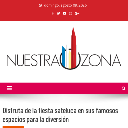
Skip
domingo, agosto 09, 2026
to
content
Nuestra Zona
La Voz de los Colonos
Disfruta de la fiesta sateluca en sus famosos
espacios para la diversión