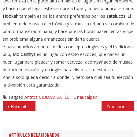
Una terraza en la parte alta ambienta el lugar sin ningún problema
y hacen que el lugar esté siempre a tope y la fiesta nunca termine.
Ho
okah
también es de los antros preferidos por los
satelucos
. El
ambiente de música electrónica y la música urbana se combina de
una forma extraordinaria, y hace que las horas pasen lentas y que
sin problema alguna amanezcas sin darte cuenta.
Y para aquellos amantes de los conceptos ingleses y el tradicional
pub,
Mc’ Carthys
es un lugar con estilo escocés, que hacen un
buen lugar para platicar y tomar cerveza, acompañado de música
de rock en español y en inglés para disfrutar tu estancia.
Ahora solo queda decidir a donde ir, pero sea cual sea tu elección
la diversión está garantizada.
Tagged
Antros
CIUDAD SATÉLITE
naucalpan
Navegación
Huixquilucan condonará impuestos sobre adquisición de inmuebles y traslado de dominio
Transporte seguro para mujeres y menores de 12 años, en Tlalnepantla
de
entradas
ARTÍCULOS RELACIONADOS