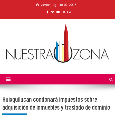
Skip
viernes, agosto 07, 2026
to
content
Nuestra Zona
La Voz de los Colonos
Huixquilucan condonará impuestos sobre
adquisición de inmuebles y traslado de dominio