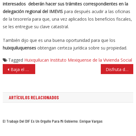
interesados deberán hacer sus trámites correspondientes en la
delegación regional del IMEVIS
para después acudir a las oficinas
de la tesorería para que, una vez aplicados los beneficios fiscales,
se les entregue su clave catastral.
También dijo que es una buena oportunidad para que los
huixquiluquenses
obtengan certeza jurídica sobre su propiedad.
Tagged
Huixquilucan
Instituto Mexiquense de la Vivienda Social
Navegación
Baja el secuestro 31 por ciento en el Estado de México
Disfruta de la fiesta sateluca en sus famosos espacios para la diversión
de
entradas
ARTÍCULOS RELACIONADOS
El Trabajo Del DIF Es Un Orgullo Para Mi Gobierno: Enrique Vargas