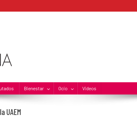
utados
Bienestar
Ocio
Videos
 la UAEM