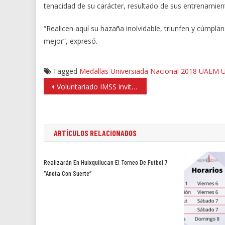
tenacidad de su carácter, resultado de sus entrenamien
“Realicen aquí su hazaña inolvidable, triunfen y cúmplan
mejor”, expresó.
Tagged
Medallas Universiada Nacional 2018
UAEM
U
Navegación
Voluntariado IMSS invita a donar juguetes para niños hospitalizados
de
entradas
ARTÍCULOS RELACIONADOS
Realizarán En Huixquilucan El Torneo De Futbol 7
“Anota Con Suerte”