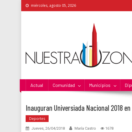
Skip
miércoles, agosto 05, 2026
to
content
Nuestra Zona
La Voz de los Colonos
Actual
Comunidad
Municipios
Dip
Inauguran Universiada Nacional 2018 en
Deportes
Jueves, 26/04/2018
María Castro
1678