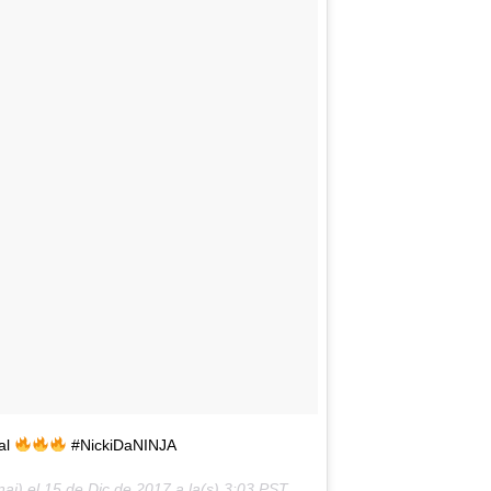
al
#NickiDaNINJA
aj) el
15 de Dic de 2017 a la(s) 3:03 PST