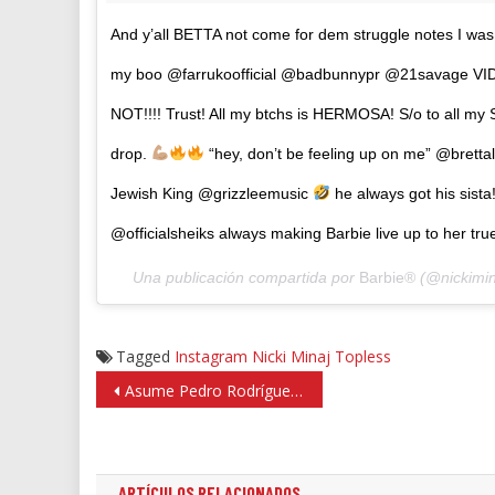
And y’all BETTA not come for dem struggle notes I was h
my boo @farrukoofficial @badbunnypr @21savage VI
NOT!!!! Trust! All my btchs is HERMOSA! S/o to all my
drop.
“hey, don’t be feeling up on me” @bret
Jewish King @grizzleemusic
he always got his sist
@officialsheiks always making Barbie live up to her tru
Una publicación compartida por
Barbie®
(@nickimin
Tagged
Instagram
Nicki Minaj
Topless
Navegación
Asume Pedro Rodríguez coordinación de agrupación +FP
de
entradas
ARTÍCULOS RELACIONADOS