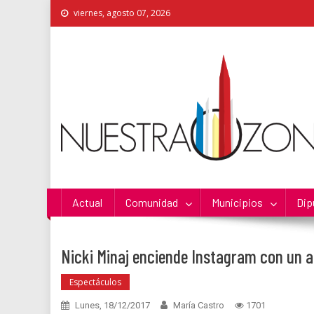
Skip
viernes, agosto 07, 2026
to
content
Nuestra Zona
La Voz de los Colonos
Actual
Comunidad
Municipios
Dip
Nicki Minaj enciende Instagram con un at
Espectáculos
Lunes, 18/12/2017
María Castro
1701