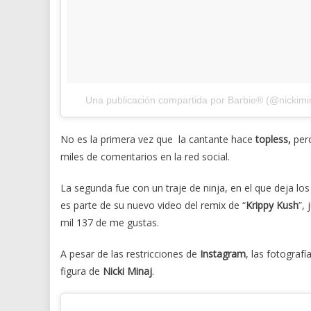
Una publicación compartida por Barbie® (@nickimi
No es la primera vez que la cantante hace
topless,
pero
miles de comentarios en la red social.
La segunda fue con un traje de ninja, en el que
deja los
es parte de su nuevo video del remix de “
Krippy Kush
”,
mil 137 de me gustas.
A pesar de las restricciones de
Instagram
, las fotograf
figura de
Nicki Minaj
.