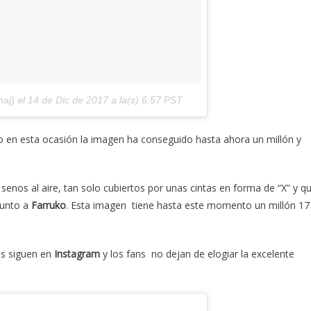
naj)
el
14 de Dic de 2017 a la(s) 6:57 PST
 en esta ocasión la imagen ha conseguido hasta ahora un millón y
 senos al aire, tan solo cubiertos por unas cintas en forma de “X” y q
 junto a
Farruko
. Esta imagen tiene hasta este momento un millón 17
ías siguen en
Instagram
y los fans no dejan de elogiar la excelente