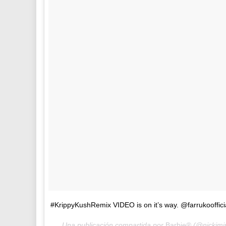
#KrippyKushRemix VIDEO is on it’s way. @farrukooffici
Una publicación compartida por
Barbie®
(@nickimin