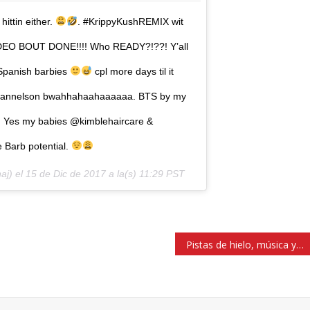
ittin either.
. #KrippyKushREMIX wit
DEO BOUT DONE!!!! Who READY?!??! Y’all
 Spanish barbies
cpl more days til it
talannelson bwahhahaahaaaaaa. BTS by my
a! Yes my babies @kimblehaircare &
e Barb potential.
aj) el
15 de Dic de 2017 a la(s) 11:29 PST
Pistas de hielo, música y mucho más por las fiestas decembrinas