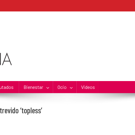
utados
Bienestar
Ocio
Videos
revido ‘topless’