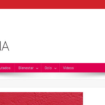
utados
Bienestar
Ocio
Videos